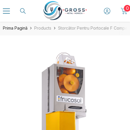
SARI LA CONȚINUT
0
0
a
Prima Pagină
Products
Storcător Pentru Portocale F Compact