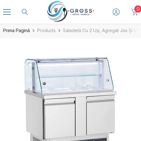
SARI LA CONȚINUT
0
0
a
Prima Pagină
Products
Saladetă Cu 2 Uși, Agregat Jos Și Vi