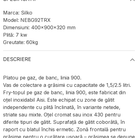
Marca: Silko
Model: NEBG92TRX
Dimensiuni: 400x900x320 mm
Plită: 7 kw
Greutate: 60kg
DESCRIERE
Platou pe gaz, de banc, linia 900.
Vas de colectare a grăsimii cu capacitate de 1,5/2.5 litri.
Fry-topul pe gaz de banc, linia 900, este fabricat din
oțel inoxidabil Aisi. Este echipat cu zone de gătit
independente cu plită înclinată, în variante netede,
striate sau mixte. Oțel cromat sau inox 430 pentru
diferite tipuri de gătit. Suprafață de gătit coborâtă, în
raport cu blatul închis ermetic. Zonă frontală pentru
grăsime pentru o curățare ușoară – grăsimea se depune