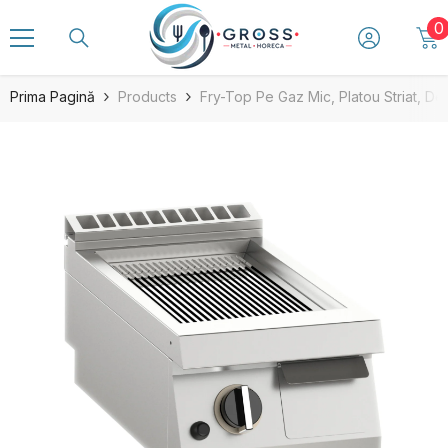
SARI LA CONȚINUT
0
0
a
Prima Pagină
Products
Fry-Top Pe Gaz Mic, Platou Striat, De 