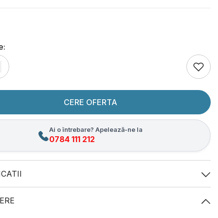
e:
CERE OFERTA
Ai o întrebare? Apelează-ne la
0784 111 212
ICATII
ERE