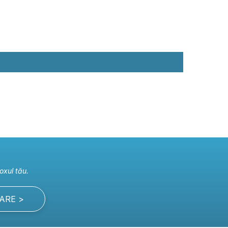
oxul tău.
ARE >