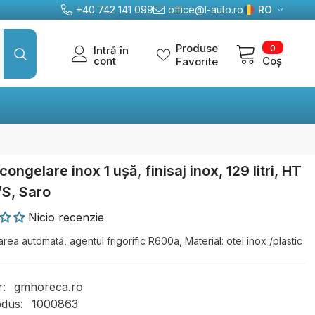
+40 742 141 099
office@l-auto.ro
RO
RO
0
Produse
0
Intră în
EN
articole
cont
Coș
Favorite
DE
congelare inox 1 ușă, finisaj inox, 129 litri, HT
/S, Saro
Nicio recenzie
ea automată, agentul frigorific R600a, Material: otel inox /plastic
r:
gmhoreca.ro
dus:
1000863