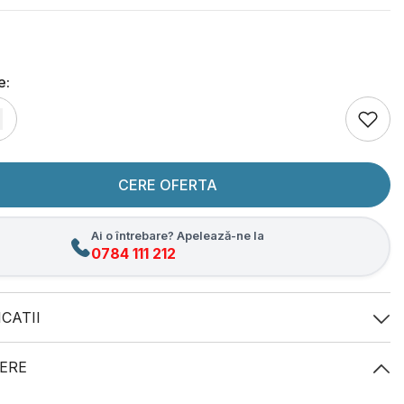
e:
CERE OFERTA
Ai o întrebare? Apelează-ne la
0784 111 212
ICATII
ERE