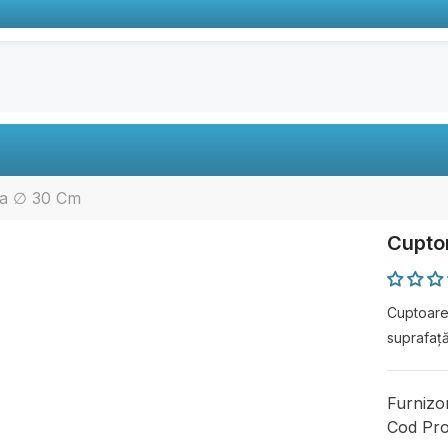
za ∅ 30 Cm
Cuptor
Cuptoarel
suprafață
Furnizo
Cod Pro