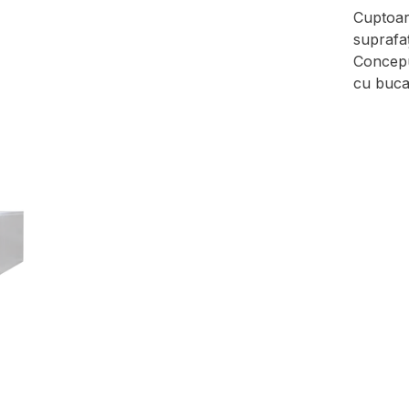
Cuptoare
suprafaț
Conceput
cu bucat