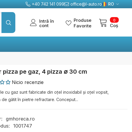
+40 742 141 099
office@l-auto.ro
RO
RO
0
Produse
0
Intră în
EN
articole
cont
Coș
Favorite
DE
 pizza pe gaz, 4 pizza ∅ 30 cm
Nicio recenzie
e cu gaz sunt fabricate din oțel inoxidabil și oțel vopsit,
 de gătit în pietre refractare. Conceput...
r:
gmhoreca.ro
dus:
1001747