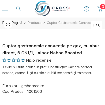
SARI LA CONȚINUT
0
0
a
Prima Pagină
Products
Cuptor Gastronomic Convecție Pe Gaz
1
/
0
Cuptor gastronomic convecție pe gaz, cu abur
direct, 6 GN1/1, Lainox Naboo Boosted
Nicio recenzie
Tăvile nu sunt incluse în preț! Construcție: Cameră perfect
netedă, etanșă. Ușă cu sticlă dublă temperată și tratament...
Furnizor:
gmhoreca.ro
Cod Produs:
1001506