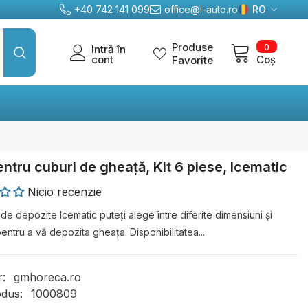
+40 742 141 099
office@l-auto.ro
RO
RO
0
Produse
0
Intră în
EN
articole
cont
Coș
Favorite
DE
ntru cuburi de gheață, Kit 6 piese, Icematic
Nicio recenzie
e depozite Icematic puteți alege între diferite dimensiuni și
ntru a vă depozita gheața. Disponibilitatea...
r:
gmhoreca.ro
dus:
1000809