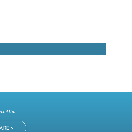
oxul tău.
ARE >