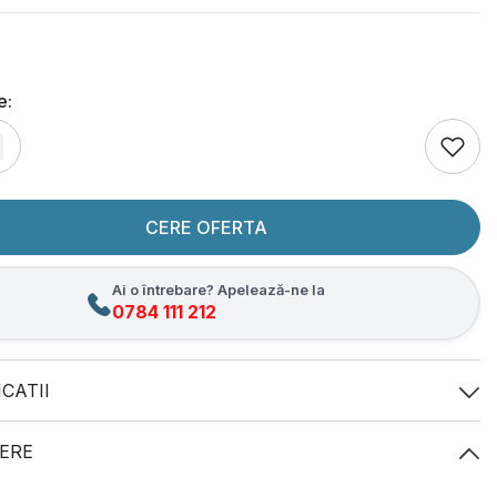
e:
CERE OFERTA
Ai o întrebare? Apelează-ne la
0784 111 212
ICATII
ERE