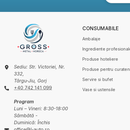
CONSUMABILE
Ambalaje
Ingrediente profesional
Produse hoteliere
Sediu: Str. Victoriei, Nr.
Produse pentru curaten
332,
Servire si bufet
Târgu-Jiu, Gorj
+40 742 141 099
Vase si ustensile
Program
Luni – Vineri: 8:30-18:00
Sâmbătă -
Duminică: Închis
office@l-auto.ro